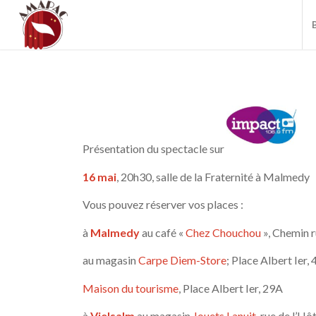
Présentation du spectacle sur
16 mai
, 20h30, salle de la Fraternité à Malmedy
Vous pouvez réserver vos places :
à
Malmedy
au café «
Chez Chouchou
», Chemin r
au magasin
Carpe Diem-Store
; Place Albert Ier, 
Maison du tourisme
, Place Albert Ier, 29A
à
Vielsalm
au magasin
Jouets Lanuit
, rue de l’Hô