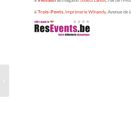
à
Trois-Ponts
,
Imprimerie Winandy
, Avenue de l
Voyage en terrain
connu…enfin, presque,
les réservations sont
ouvertes!