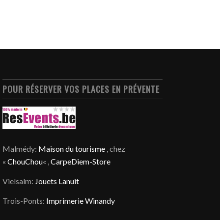
POUR RÉSERVER VOS PLACES EN PRÉVENTE
Malmédy:
Maison du tourisme
, chez
«
ChouChou
« ,
CarpeDiem-Store
Vielsalm:
Jouets Lanuit
Trois-Ponts:
Imprimerie Winandy