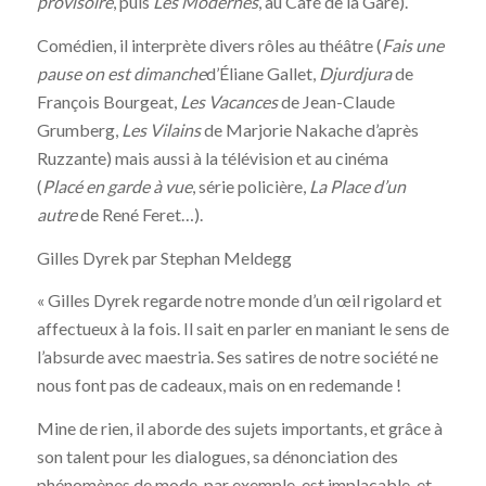
provisoire
, puis
Les Modernes
, au Café de la Gare).
Comédien, il interprète divers rôles au théâtre (
Fais une
pause on est dimanche
d’Éliane Gallet,
Djurdjura
de
François Bourgeat,
Les Vacances
de Jean-Claude
Grumberg,
Les Vilains
de Marjorie Nakache d’après
Ruzzante) mais aussi à la télévision et au cinéma
(
Placé en garde à vue
, série policière,
La Place d’un
autre
de René Feret…).
Gilles Dyrek par Stephan Meldegg
« Gilles Dyrek regarde notre monde d’un œil rigolard et
affectueux à la fois. Il sait en parler en maniant le sens de
l’absurde avec maestria. Ses satires de notre société ne
nous font pas de cadeaux, mais on en redemande !
Mine de rien, il aborde des sujets importants, et grâce à
son talent pour les dialogues, sa dénonciation des
phénomènes de mode, par exemple, est implacable, et