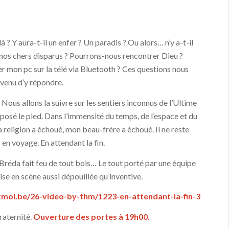
à ? Y aura-t-il un enfer ? Un paradis ? Ou alors… n’y a-t-il
r nos chers disparus ? Pourrons-nous rencontrer Dieu ?
r mon pc sur la télé via Bluetooth ? Ces questions nous
 venu d’y répondre.
 Nous allons la suivre sur les sentiers inconnus de l’Ultime
posé le pied. Dans l’immensité du temps, de l’espace et du
la religion a échoué, mon beau-frère a échoué. Il ne reste
 en voyage. En attendant la fin.
réda fait feu de tout bois… Le tout porté par une équipe
ise en scène aussi dépouillée qu’inventive.
moi.be/26-video-by-thm/1223-en-attendant-la-fin-3
raternité.
Ouverture des portes à 19h00.