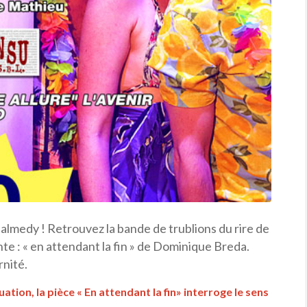
Malmedy ! Retrouvez la bande de trublions du rire de
e : « en attendant la fin » de Dominique Breda.
rnité.
ation, la pièce « En attendant la fin» interroge le sens