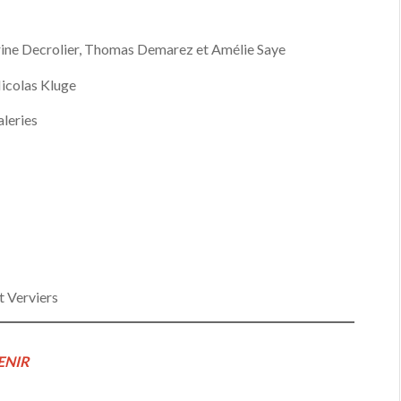
erine Decrolier, Thomas Demarez et Amélie Saye
Nicolas Kluge
leries
t Verviers
ENIR